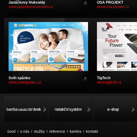
>
Janáčkovy Hukvaldy
OSA PROJEKT
www.janackovyhukvaldy.cz
www.osa-projekt.cz
>
Svět spánku
TigTech
www.svetspanku.cz
www.tigtech.cz
tvorba www stránek
redakční systém
e-shop
úvod
/
o nás
/
služby
/
reference
/
kariéra
/
kontakt