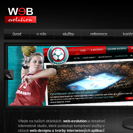
web-evolution -
tvorba www stránek,
webdesign, web
design, grafika,
vizitky, e-shopy, SEO,
redakční systémy
úvod
o nás
služby
reference
karié
Vítejte na našich stránkách.
web-evolution
je kreativní
internetové studio, které poskytuje komplexní služby v
oblasti
web-designu a tvorby internetových aplikací
.