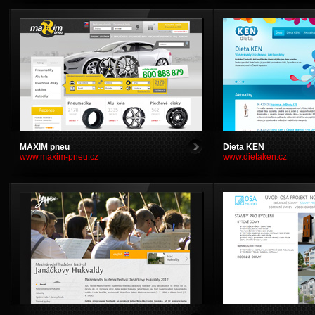
>
MAXIM pneu
Dieta KEN
www.maxim-pneu.cz
www.dietaken.cz