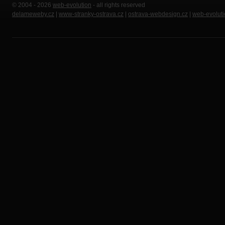
© 2004 - 2026
web-evolution
- all rights reserved
delameweby.cz
|
www-stranky-ostrava.cz
|
ostrava-webdesign.cz
|
web-evoluti